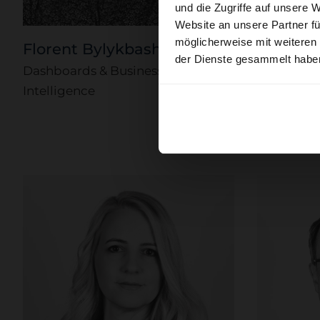
und die Zugriffe auf unsere 
Website an unsere Partner fü
möglicherweise mit weiteren
Florent Bylykbashi
Gessic
25 Jah
der Dienste gesammelt habe
Dashboards & Business
Senior Me
Intelligence
Mediaschneider pla
Mediakampagnen über all
Full Service Medi
Die letzten 25 Jah