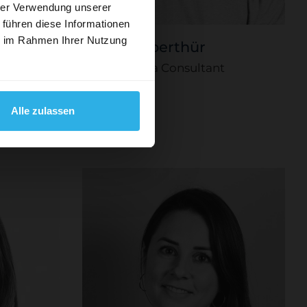
hrer Verwendung unserer
 führen diese Informationen
MAIL ADRESSE
ie im Rahmen Ihrer Nutzung
Jonas Haberthür
hneider
Senior Media Consultant
ABSENDEN
Alle zulassen
sierte und kreative
ximalen Erfolg bei jeder
nd inhabergeführt.
 nächsten 25 Jahre