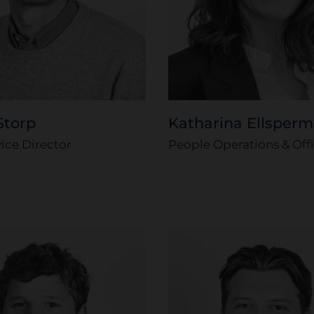
Storp
Katharina Ellsper
vice Director
People Operations & Off