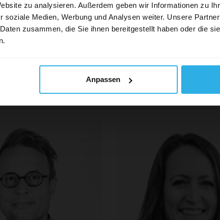
Website zu analysieren. Außerdem geben wir Informationen zu I
r soziale Medien, Werbung und Analysen weiter. Unsere Partner
*
E-
 Daten zusammen, die Sie ihnen bereitgestellt haben oder die s
a Zimmermann
Halit Ajdini
re Mediasc
n.
dia Consultant
TV Specialist
Anpassen
nt und realisiert individuelle, datenba
e Kanäle. Immer mit dem Ziel, den ma
Werbeinvestition zu erzielen.
a. Made in Switzerland. Unabhängig u
re
Die