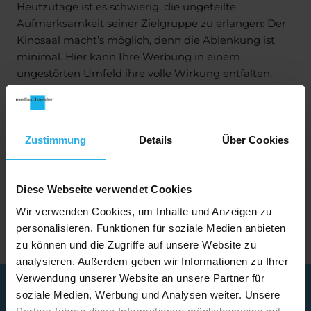
Heutzutage ist es schwierig, die ungeteilte
Aufmerksamkeit seiner Zielgruppe zu erlangen: Der
Kinosaal macht’s möglich, denn die Ablenkung ist
minimal. Hier kann Ihre Werbung in einem
ungestörten Umfeld ihre volle Wirkung entfalten.
Von der Strategie über die Auswahl der gewünschten
Kinostandorte bis hin zum Einkauf und der
Erstellung der Produktionspläne – bei
Zustimmung
Details
Über Cookies
Mediaschneider setzen wir Ihre Kino-Kampagne mit
höchster Qualität und Effizienz um. Auf Wunsch
entwickeln wir auch auf Ihre Marke abgestimmte
Diese Webseite verwendet Cookies
Lösungen für aufmerksamkeitsstarke Promotionen
Wir verwenden Cookies, um Inhalte und Anzeigen zu
in den Kinosälen oder im Foyer.
personalisieren, Funktionen für soziale Medien anbieten
zu können und die Zugriffe auf unsere Website zu
analysieren. Außerdem geben wir Informationen zu Ihrer
Verwendung unserer Website an unsere Partner für
soziale Medien, Werbung und Analysen weiter. Unsere
Haben wir Ihr Interesse