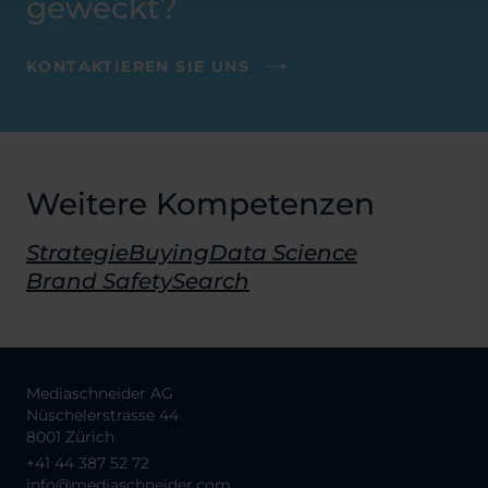
geweckt?
KONTAKTIEREN SIE UNS
Weitere Kompetenzen
Strategie
Buying
Data Science
Brand Safety
Search
Mediaschneider AG
Nüschelerstrasse 44
8001 Zürich
+41 44 387 52 72
info@mediaschneider.com