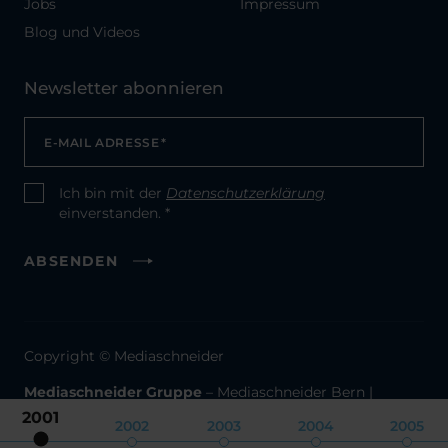
Jobs
Impressum
Blog und Videos
Newsletter abonnieren
E-MAIL ADRESSE
*
Ich bin mit der
Datenschutzerklärung
CONSENT
*
einverstanden. *
ABSENDEN
Copyright © Mediaschneider
Mediaschneider Gruppe
–
Mediaschneider Bern
|
TW Media
2001
2002
2003
2004
2005