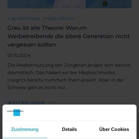
FACHWISSEN , FORSCHUNG
Grau ist alle Theorie: Warum
Werbetreibende die ältere Generation nicht
vergessen sollten
01.10.2024
Die Mediennutzung der Jüngeren ändert sich derzeit
dramatisch. Das haben wir bei Mediaschneider
Insights bereits mehrfach thematisiert. Aber in der
Schweiz gibt es nicht nur…
WEITERLESEN
Zustimmung
Details
Über Cookies