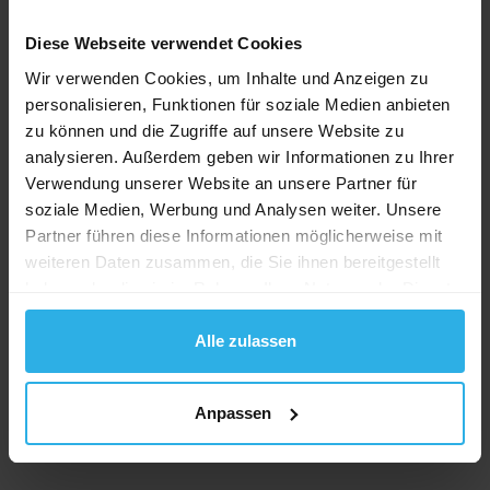
Diese Webseite verwendet Cookies
Wir verwenden Cookies, um Inhalte und Anzeigen zu
personalisieren, Funktionen für soziale Medien anbieten
zu können und die Zugriffe auf unsere Website zu
analysieren. Außerdem geben wir Informationen zu Ihrer
FACHWISSEN
Verwendung unserer Website an unsere Partner für
Sport Marketing: Ein Spielfeld voller
soziale Medien, Werbung und Analysen weiter. Unsere
Möglichkeiten – nicht nur für Big Players
Partner führen diese Informationen möglicherweise mit
weiteren Daten zusammen, die Sie ihnen bereitgestellt
13.08.2024
haben oder die sie im Rahmen Ihrer Nutzung der Dienste
Werbung und Sport haben eine langjährige
gesammelt haben.
Beziehungsgeschichte. Bereits die ersten modernen
Alle zulassen
Olympischen Spiele im Jahr 1896 wurden von Kodak
unterstützt. Heutzutage ist Sport ohne Werbung…
Anpassen
WEITERLESEN