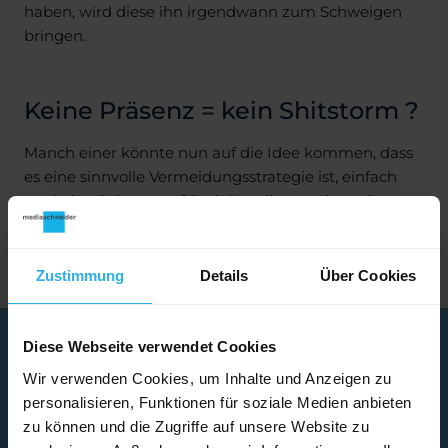
haben, wird diese ihn irgendwann zum Schweigen
bringen.
Keine Präsenz = kein Shitstorm ?
Manch einer könnte nun auf die Idee kommen, dass
es eine sinnvolle Vermeidungsstrategie ist, einfach
gar keine Präsenz auf Social Media zu zeigen. So
kann ja auch keiner einen negativen Kommentar
schreiben. Klingt sinnvoll? Leider nein.
Zustimmung
Details
Über Cookies
Diese Webseite verwendet Cookies
Wir verwenden Cookies, um Inhalte und Anzeigen zu
personalisieren, Funktionen für soziale Medien anbieten
zu können und die Zugriffe auf unsere Website zu
Ohne eigene Social Media Präsenz ist man