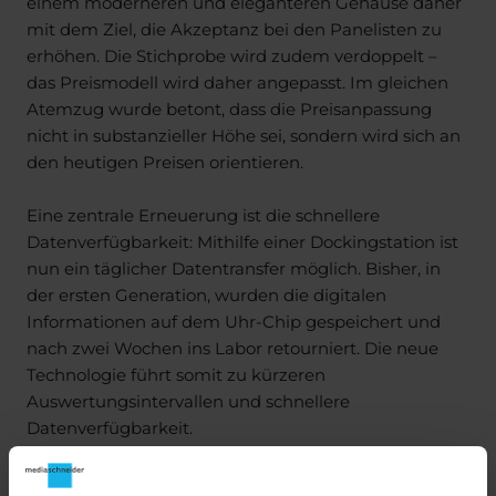
einem moderneren und eleganteren Gehäuse daher
mit dem Ziel, die Akzeptanz bei den Panelisten zu
erhöhen. Die Stichprobe wird zudem verdoppelt –
das Preismodell wird daher angepasst. Im gleichen
Atemzug wurde betont, dass die Preisanpassung
nicht in substanzieller Höhe sei, sondern wird sich an
den heutigen Preisen orientieren.
Eine zentrale Erneuerung ist die schnellere
Datenverfügbarkeit: Mithilfe einer Dockingstation ist
nun ein täglicher Datentransfer möglich. Bisher, in
der ersten Generation, wurden die digitalen
Informationen auf dem Uhr-Chip gespeichert und
nach zwei Wochen ins Labor retourniert. Die neue
Technologie führt somit zu kürzeren
Auswertungsintervallen und schnellere
Datenverfügbarkeit.
Neu ist auch die Kopfhörernutzung-Messung: Das