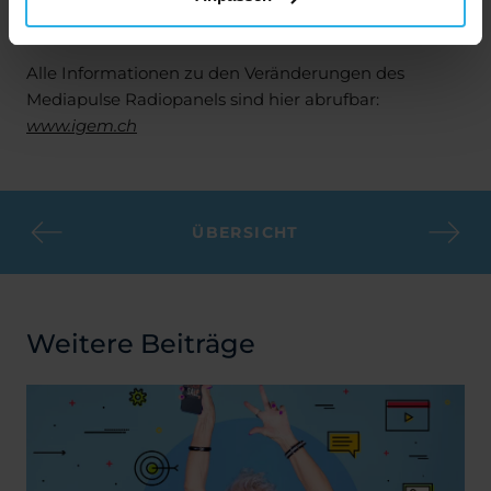
Projektschritte von ExplorRadio informiert wird.
Alle Informationen zu den Veränderungen des
Mediapulse Radiopanels sind hier abrufbar:
www.igem.ch
ÜBERSICHT
Weitere Beiträge