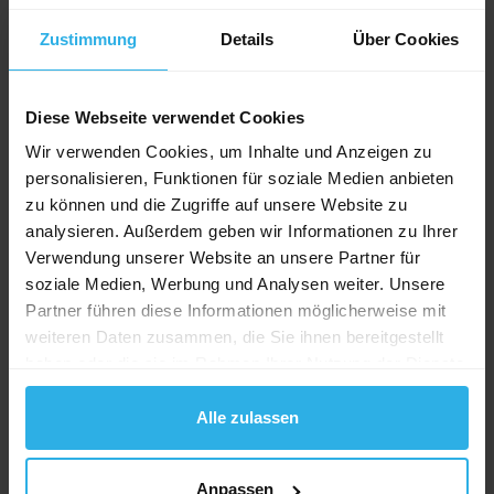
Messen wird durch eine Ad-hoc Befragungen
abgelöst. Diese soll den Panelistenaufwand
Zustimmung
Details
Über Cookies
verringern und wird als kosteneffizientere Lösung
erachtet.
Diese Webseite verwendet Cookies
Die Umstellungsphase wird sich über mehreren
Wir verwenden Cookies, um Inhalte und Anzeigen zu
Jahren erstrecken (mindestens 2019) und die noch zu
personalisieren, Funktionen für soziale Medien anbieten
bewerkstelligen Aufgaben sind anspruchsvoll und
zu können und die Zugriffe auf unsere Website zu
breit gefächert. Das neue Messsystem wird ab
analysieren. Außerdem geben wir Informationen zu Ihrer
01.07.2017 parallel mit dem aktuellen System laufen
Verwendung unserer Website an unsere Partner für
und im Anschluss dieses Parallelbetriebs wird am
soziale Medien, Werbung und Analysen weiter. Unsere
01.01.2018 die Währungsumstellung definitiv
Partner führen diese Informationen möglicherweise mit
eingeführt. Die Publikationen des ersten Semesters
weiteren Daten zusammen, die Sie ihnen bereitgestellt
werden per Juli 2018 erwartet. Für die Anwender der
haben oder die sie im Rahmen Ihrer Nutzung der Dienste
neuen Auswertungssoftware EvoRep werden vor der
gesammelt haben.
definitiven Umstellung Schulungen angeboten.
Alle zulassen
Im Februar 2017 findet der nächste IGEM-Event statt
bei dem über die abgeschlossenen und kommenden
Anpassen