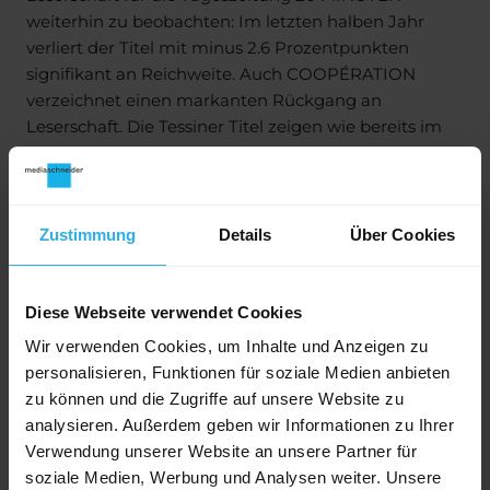
weiterhin zu beobachten: Im letzten halben Jahr
verliert der Titel mit minus 2.6 Prozentpunkten
signifikant an Reichweite. Auch COOPÉRATION
verzeichnet einen markanten Rückgang an
Leserschaft. Die Tessiner Titel zeigen wie bereits im
letzten Jahr ein stabiles Bild: Einzelne Titel können
sogar zulegen wie dies der Fall bei TICINO 7,
MATTINO DELLA DOMENICA und bei der
Kundenzeitschrift der Migros AZIONE ist.
Zustimmung
Details
Über Cookies
L’HEBDO wurde im Februar 2017 eingestellt und wird
somit nicht mehr in der aktuellen Leserstatistik der
Diese Webseite verwendet Cookies
WEMF ausgewiesen. Das gleiche gilt für DIE
Wir verwenden Cookies, um Inhalte und Anzeigen zu
SAISONKÜCHE in allen drei Sprachgebieten, welche
personalisieren, Funktionen für soziale Medien anbieten
ab Mai 2017 durch das MIGUSTO-MAGAZIN ersetzt
zu können und die Zugriffe auf unsere Website zu
wird.
analysieren. Außerdem geben wir Informationen zu Ihrer
Verwendung unserer Website an unsere Partner für
SCHWEIZ AM SONNTAG wurde im März 2017 durch
soziale Medien, Werbung und Analysen weiter. Unsere