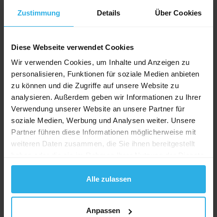
ist aber eine Auszeichnung für Mediaschneider, dass
Zustimmung
Details
Über Cookies
die SWISS trotz internationaler Geschäftstätigkeit
fast zwei Jahrzehnte an einer nationalen Betreuung
durch uns festgehalten hatte.
Diese Webseite verwendet Cookies
Wir verwenden Cookies, um Inhalte und Anzeigen zu
Neben der Swiss haben wir mit BMW leider einen
personalisieren, Funktionen für soziale Medien anbieten
weiteren Abgang zu verzeichnen. Der Kunde hat sich
zu können und die Zugriffe auf unsere Website zu
nach zwei Vertragslaufzeiten (insgesamt über 6
analysieren. Außerdem geben wir Informationen zu Ihrer
Jahre) für eine Netzwerkagentur entschieden. In
Verwendung unserer Website an unsere Partner für
einer Übergangsphase dürfen wir aber immer noch
soziale Medien, Werbung und Analysen weiter. Unsere
einen Teil der programmatischen Aussteuerung
Partner führen diese Informationen möglicherweise mit
betreuen, bis der neue Partner in der Schweiz
weiteren Daten zusammen, die Sie ihnen bereitgestellt
komplett startklar ist.
haben oder die sie im Rahmen Ihrer Nutzung der Dienste
gesammelt haben.
Agenturwechsel sind Teil des Geschäfts und es
Alle zulassen
schmerzt einen geschätzten Kunden zu verlieren –
insbesondere nach so langer und intensiver Zeit.
Gleichzeitig belebt es auch den Markt und gibt uns
Anpassen