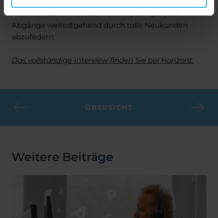
die Möglichkeit, mit neuen Kunden in Kontakt zu
kommen. Es ist Mediaschneider gelungen, die
Abgänge weitestgehend durch tolle Neukunden
abzufedern.
Das vollständige Interview finden Sie bei Horizont.
ÜBERSICHT
Weitere Beiträge