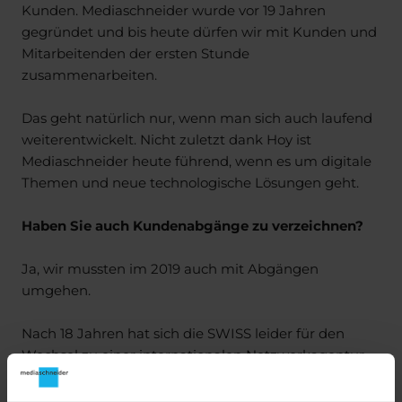
Kunden. Mediaschneider wurde vor 19 Jahren
gegründet und bis heute dürfen wir mit Kunden und
Mitarbeitenden der ersten Stunde
zusammenarbeiten.
Das geht natürlich nur, wenn man sich auch laufend
weiterentwickelt. Nicht zuletzt dank Hoy ist
Mediaschneider heute führend, wenn es um digitale
Themen und neue technologische Lösungen geht.
Haben Sie auch Kundenabgänge zu verzeichnen?
Ja, wir mussten im 2019 auch mit Abgängen
umgehen.
Nach 18 Jahren hat sich die SWISS leider für den
Wechsel zu einer internationalen Netzwerkagentur
entschieden. Man möchte dadurch Synergien und
Vorteile innerhalb der Lufthansa-Gruppe nutzen. Es