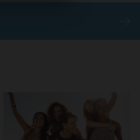
ximalen Erfolg bei jeder
nd inhabergeführt.
 nächsten 25 Jahre