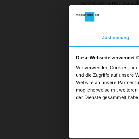
geblieben sind, bis au
PHARMACIE CHEZ SOI 
Die Tessiner Titel zeig
Leserschaftszunahme. 
Zustimmung
Pünkt
verändert: von 41.4% a
neue Web
GIORNALE DEL POPOLO 
Diese Webseite verwendet 
und sei e
TICINESE und AZIONE, w
wie die 
Wir verwenden Cookies, um I
und die Zugriffe auf unsere 
Die Studie TOTAL AUDI
Website an unsere Partner fü
die Verschiebung in di
möglicherweise mit weiteren
25 Jah
Online verlangsamt hat
der Dienste gesammelt habe
und ein Drittel Online.
Mediaschneider pla