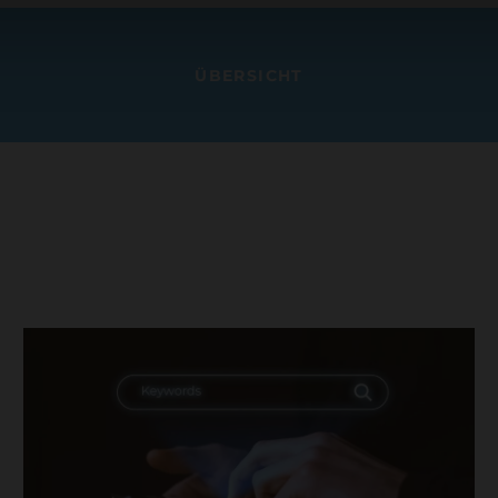
e Kanäle. Immer mit dem Ziel, den ma
Werbeinvestition zu erzielen.
ÜBERSICHT
a. Made in Switzerland. Unabhängig u
re
Die