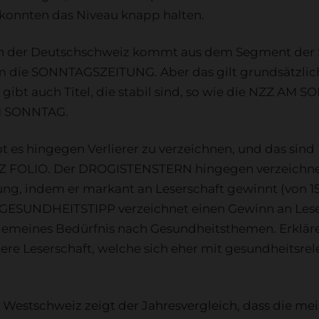
nten das Niveau knapp halten.
r in der Deutschschweiz kommt aus dem Segment der
m die SONNTAGSZEITUNG. Aber das gilt grundsätzlich 
gibt auch Titel, die stabil sind, so wie die NZZ AM 
 SONNTAG.
t es hingegen Verlierer zu verzeichnen, und das s
FOLIO. Der DROGISTENSTERN hingegen verzeichnet
ung, indem er markant an Leserschaft gewinnt (von 15
 GESUNDHEITSTIPP verzeichnet einen Gewinn an Lese
lgemeines Bedürfnis nach Gesundheitsthemen. Erklären
ltere Leserschaft, welche sich eher mit gesundheitsr
 Westschweiz zeigt der Jahresvergleich, dass die meis