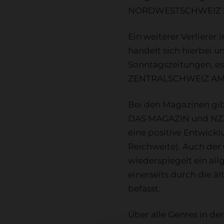
NORDWESTSCHWEIZ kon
Ein weiterer Verliere
handelt sich hierbei u
Sonntagszeitungen, es 
ZENTRALSCHWEIZ AM
Bei den Magazinen gib
DAS MAGAZIN und NZZ 
eine positive Entwickl
Reichweite). Auch der
wiederspiegelt ein al
einerseits durch die ä
befasst.
Über alle Genres in der