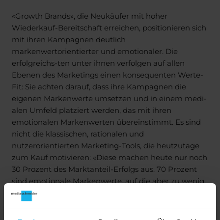
«Growth Brands», die Neukäufer mit hoher
Wiederkauf-Bereitschaft erreichen, positionieren sich
mit ihren Kampagnen deutlich
markenwertorientierter und emotionaler. Die
erfolgreichs-ten unter ihnen verfolgen auf allen
Ebenen des Marketings einen konsequenten Werte-
Fit: Sie achten darauf, dass ihre Kampagnen die
eigenen Markenwerte umsetzen und in einem medi-
alen Umfeld platziert werden, das mit ihren
emotionalen Markenwerten übereinstimmt. Es sind
nicht die klassischen, rationalen und
nutzerorientierten Marketing-Tools, die heutzutage
zum Kauf motivieren: «Diese machen heute nur noch
30 Prozent des Marktanteil-Erfolgs aus. 70 Prozent
sind emotionale Markenwerte, auf die aber zu wenig
gesetzt wird», sagt Dr. Peter Haller, Geschäftsführer
und Gründer der Serviceplan Gruppe.