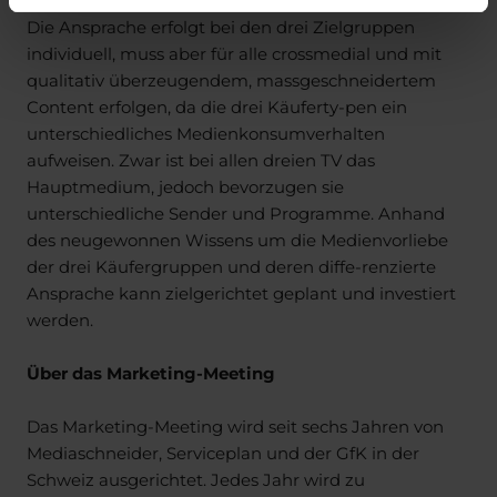
Die Ansprache erfolgt bei den drei Zielgruppen
individuell, muss aber für alle crossmedial und mit
qualitativ überzeugendem, massgeschneidertem
Content erfolgen, da die drei Käuferty-pen ein
unterschiedliches Medienkonsumverhalten
aufweisen. Zwar ist bei allen dreien TV das
Hauptmedium, jedoch bevorzugen sie
unterschiedliche Sender und Programme. Anhand
des neugewonnen Wissens um die Medienvorliebe
der drei Käufergruppen und deren diffe-renzierte
Ansprache kann zielgerichtet geplant und investiert
werden.
Über das Marketing-Meeting
Das Marketing-Meeting wird seit sechs Jahren von
Mediaschneider, Serviceplan und der GfK in der
Schweiz ausgerichtet. Jedes Jahr wird zu