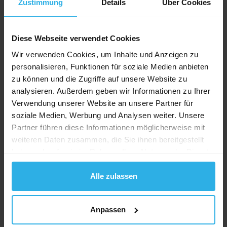
Zustimmung
Details
Über Cookies
Neuartiges Zielgruppenverständnis
Ein grundlegend neuartiges Zielgruppenverständnis
Diese Webseite verwendet Cookies
ist entscheidend, um Neukunden zu ge-winnen, die
Wir verwenden Cookies, um Inhalte und Anzeigen zu
ein Produkt mehr als einmal kaufen.
personalisieren, Funktionen für soziale Medien anbieten
Generalisierende Merkmale wie z.B. Alter und
zu können und die Zugriffe auf unsere Website zu
Einkommen sind markenfern und führen zur
analysieren. Außerdem geben wir Informationen zu Ihrer
Definition von nicht relevanten Zielgruppen. Effektiv
Verwendung unserer Website an unsere Partner für
und markenindividuell sind nur Zielgruppen, die
soziale Medien, Werbung und Analysen weiter. Unsere
nach ihrem Kaufverhalten definiert werden. So
Partner führen diese Informationen möglicherweise mit
konnten deren drei definiert werden: «Notorische
weiteren Daten zusammen, die Sie ihnen bereitgestellt
Probierer», «ernsthafte Umstei-ger» und «festgelegte
haben oder die sie im Rahmen Ihrer Nutzung der Dienste
Loyale». Der «ernsthafte Umsteiger» ist kurz- und
gesammelt haben.
mittelfristig am Inte-ressantesten, da er mit seiner
Alle zulassen
derzeitigen Marke unzufrieden ist und nach Ersatz
sucht.
Anpassen
Individuelle Zielgruppenansprache