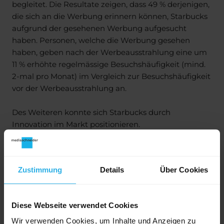
begleitet. Die Resultate zeigen, dass 49 % derjenigen,
die sich an die Werbung erinnern können, Starbucks
aufgrund der gesehenen Werbung aufgesucht
haben. Personen, welche die Werbung gesehen
haben, geben nach der Werbeausstrahlung eine um
11 % erhöhte regelmässige Besuchshäufigkeit (mind.
2-mal pro Monat) im Vergleich zur Besuchshäufigkeit
vor der Werbeausstrahlung an.
Des Weiteren konnte sich Starbucks durch
Innovation im Markt positionieren.
Zustimmung
Details
Über Cookies
Diese Webseite verwendet Cookies
Wir verwenden Cookies, um Inhalte und Anzeigen zu