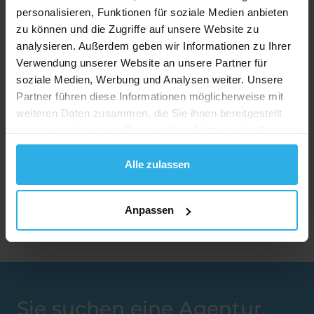
personalisieren, Funktionen für soziale Medien anbieten
zu können und die Zugriffe auf unsere Website zu
analysieren. Außerdem geben wir Informationen zu Ihrer
Verwendung unserer Website an unsere Partner für
soziale Medien, Werbung und Analysen weiter. Unsere
Partner führen diese Informationen möglicherweise mit
Statement Starbucks:
weiteren Daten zusammen, die Sie ihnen bereitgestellt
haben oder die sie im Rahmen Ihrer Nutzung der Dienste
«Dank der gezielten Kampagnenaussteuerung im
gesammelt haben.
Umkreis unserer Coffee-Houses sowie des nicht
Alle zulassen
übersehbaren Werbeformats konnten wir die
Effizienz und den Impact unserer Kampagne
steigern.»
Kerstin Goutier-Sauer, Marketing Manager
Anpassen
Starbucks
Sie suchen eine Agentur,