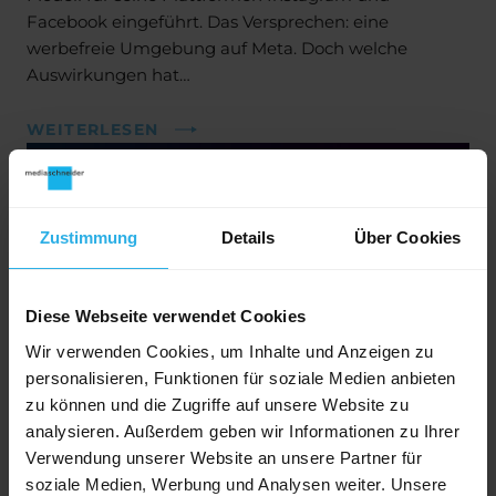
Facebook eingeführt. Das Versprechen: eine
werbefreie Umgebung auf Meta. Doch welche
Auswirkungen hat…
WEITERLESEN
Zustimmung
Details
Über Cookies
Diese Webseite verwendet Cookies
Wir verwenden Cookies, um Inhalte und Anzeigen zu
personalisieren, Funktionen für soziale Medien anbieten
zu können und die Zugriffe auf unsere Website zu
SOCIAL MEDIA
analysieren. Außerdem geben wir Informationen zu Ihrer
Werbung auf TikTok – Wie wirkt’s? Was
Verwendung unserer Website an unsere Partner für
soziale Medien, Werbung und Analysen weiter. Unsere
wirkt?