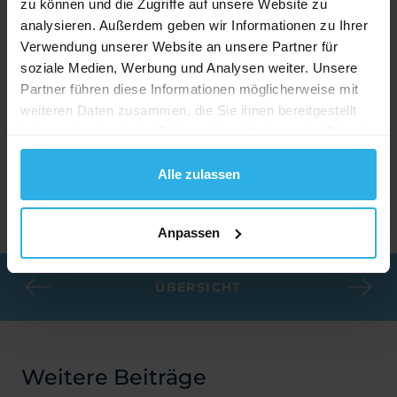
zu können und die Zugriffe auf unsere Website zu
Empfangsgebühren durch Radio und TV zulegen.
analysieren. Außerdem geben wir Informationen zu Ihrer
Verwendung unserer Website an unsere Partner für
Abschliessend kann man sagen, dass sich Presse,
soziale Medien, Werbung und Analysen weiter. Unsere
TV/Radio und Digital immer mehr annähern und auf
Partner führen diese Informationen möglicherweise mit
gleichem Niveau spielen.
weiteren Daten zusammen, die Sie ihnen bereitgestellt
haben oder die sie im Rahmen Ihrer Nutzung der Dienste
Weitere spannende Fakten finden Sie
gesammelt haben.
hier:
Medienbudget Dokumentation
Alle zulassen
Quelle:
Verband Schweizer Medien
Anpassen
ÜBERSICHT
Weitere Beiträge